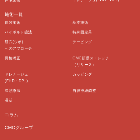
保険施術
ドレナージュ(EHD・DPL)
施術一覧
保険施術
基本施術
ハイボルト療法
特殊固定具
経穴(ツボ)
テーピング
へのアプローチ
骨格矯正
CMC筋膜ストレッチ
（リリース）
ドレナージュ
カッピング
(EHD・DPL)
温熱療法
自律神経調整
温活
コラム
CMCグループ