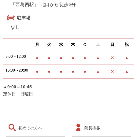
『西葛西駅』 北口から徒歩3分
駐車場
なし
月
火
水
木
金
土
日
祝
9:00～12:00
●
●
●
●
●
▲
✕
▲
15:30〜20:00
●
●
●
●
●
▲
✕
▲
▲9:00～16:45
定休日：日曜日
初めての方へ
院長挨拶