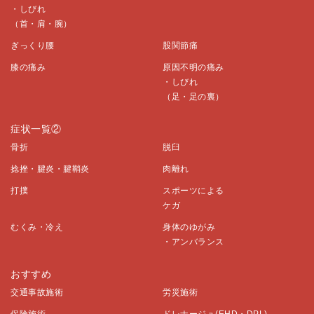
・しびれ
（首・肩・腕）
ぎっくり腰
股関節痛
膝の痛み
原因不明の痛み
・しびれ
（足・足の裏）
症状一覧②
骨折
脱臼
捻挫・腱炎・腱鞘炎
肉離れ
打撲
スポーツによる
ケガ
むくみ・冷え
身体のゆがみ
・アンバランス
おすすめ
交通事故施術
労災施術