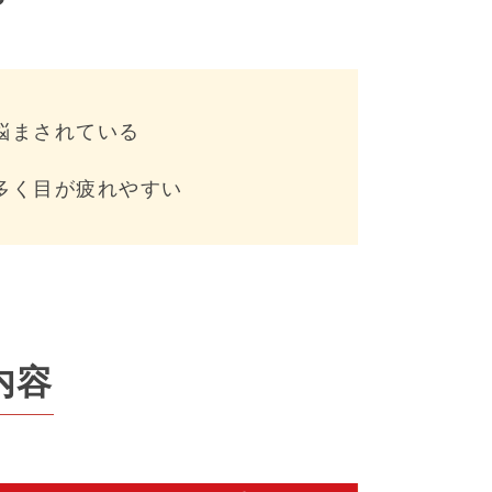
？
悩まされている
多く目が疲れやすい
内容