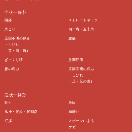
症状一覧①
頭痛
ストレートネック
肩こり
四十肩・五十肩
原因不明の痛み
腰痛
・しびれ
（首・肩・腕）
ぎっくり腰
股関節痛
膝の痛み
原因不明の痛み
・しびれ
（足・足の裏）
症状一覧②
骨折
脱臼
捻挫・腱炎・腱鞘炎
肉離れ
打撲
スポーツによる
ケガ