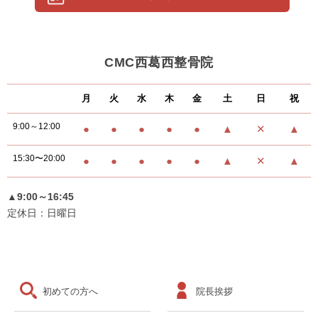
CMC西葛西整骨院
月
火
水
木
金
土
日
祝
9:00～12:00
●
●
●
●
●
▲
✕
▲
15:30〜20:00
●
●
●
●
●
▲
✕
▲
▲9:00～16:45
定休日：日曜日
初めての方へ
院長挨拶