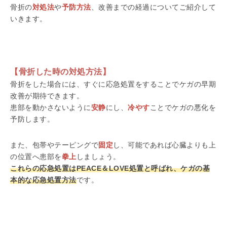
骨折の
対処法
や
予防方法
、改善までの経過についてご紹介して
いきます。
【骨折した時の対処方法】
骨折をした場合には、すぐに応急処置をすることでケガの早期
改善が期待できます。
患部を動かさないように
安静
にし、
冷やす
ことでケガの悪化を
予防します。
また、包帯やテーピングで
固定
し、可能であれば心臓よりも上
の位置へ患部を
拳上
しましょう。
これらの応急処置はPEACE＆LOVE処置と呼ばれ、ケガの基
本的な応急処置方法
です。