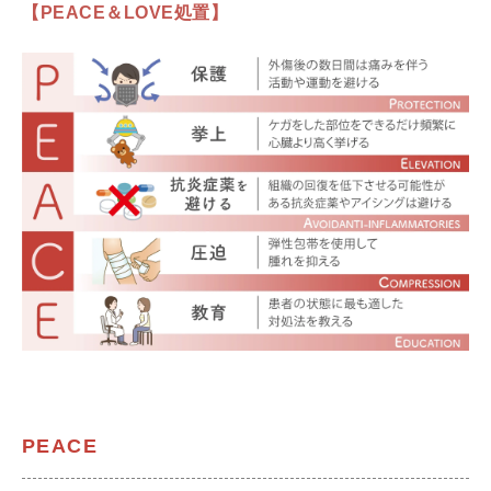
【PEACE＆LOVE処置】
PEACE