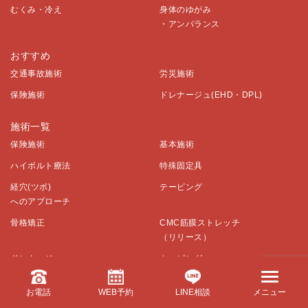
むくみ・冷え
身体のゆがみ
・アンバランス
おすすめ
交通事故施術
労災施術
保険施術
ドレナージュ(EHD・DPL)
施術一覧
保険施術
基本施術
ハイボルト療法
特殊固定具
経穴(ツボ)
テーピング
へのアプローチ
骨格矯正
CMC筋膜ストレッチ
（リリース）
ドレナージュ
カッピング
(EHD・DPL)
お電話
WEB予約
LINE相談
メニュー
温熱療法
自律神経調整