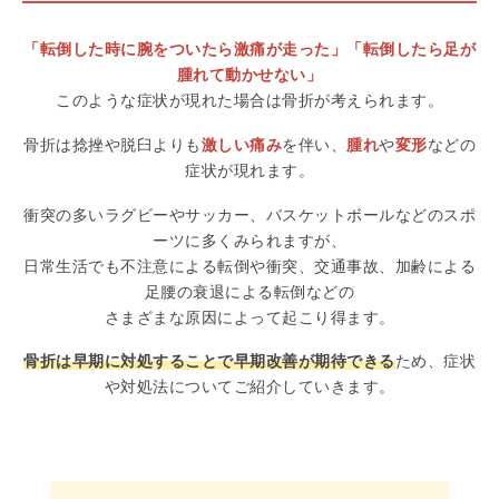
「転倒した時に腕をついたら激痛が走った」「転倒したら足が
腫れて動かせない」
このような症状が現れた場合は骨折が考えられます。
骨折は捻挫や脱臼よりも
激しい痛み
を伴い、
腫れ
や
変形
などの
症状が現れます。
衝突の多いラグビーやサッカー、バスケットボールなどのスポ
ーツに多くみられますが、
日常生活でも不注意による転倒や衝突、交通事故、加齢による
足腰の衰退による転倒などの
さまざまな原因によって起こり得ます。
骨折は早期に対処することで早期改善が期待できる
ため、症状
や対処法についてご紹介していきます。