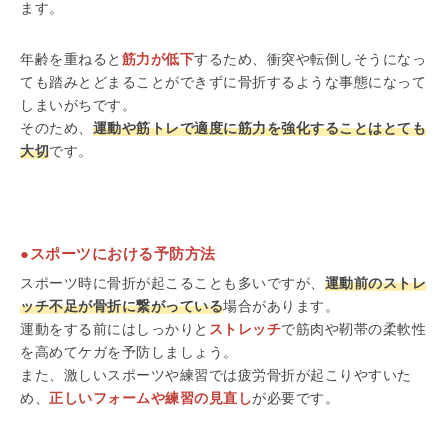
ます。
年齢を重ねると
筋力が低下
するため、衝突や転倒しそうになっ
ても踏みとどまることができずに骨折するような事態になって
しまいがちです。
そのため、
運動や筋トレで適度に筋力を強化することはとても
大切
です。
●スポーツにおける予防方法
スポーツ時に骨折が起こることも多いですが、
運動前のストレ
ッチ不足が骨折に繋がっている
場合があります。
運動をする前にはしっかりと
ストレッチ
で筋肉や靭帯の柔軟性
を高めてケガを予防しましょう。
また、激しいスポーツや練習では疲労骨折が起こりやすいた
め、
正しいフォームや練習の見直し
が必要です。