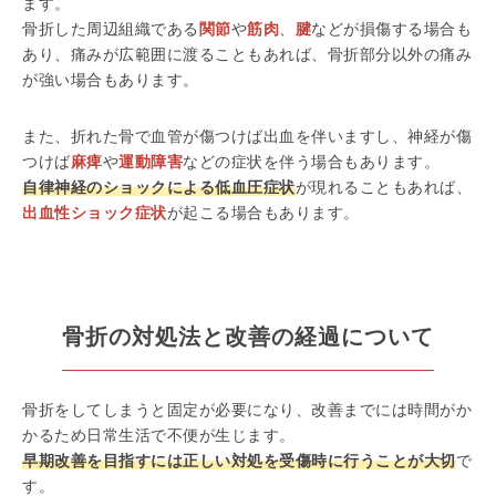
ます。
骨折した周辺組織である
関節
や
筋肉
、
腱
などが損傷する場合も
あり、痛みが広範囲に渡ることもあれば、骨折部分以外の痛み
が強い場合もあります。
また、折れた骨で血管が傷つけば出血を伴いますし、神経が傷
つけば
麻痺
や
運動障害
などの症状を伴う場合もあります。
自律神経のショックによる低血圧症状
が現れることもあれば、
出血性ショック症状
が起こる場合もあります。
骨折の対処法と改善の経過について
骨折をしてしまうと固定が必要になり、改善までには時間がか
かるため日常生活で不便が生じます。
早期改善を目指すには正しい対処を受傷時に行うことが大切
で
す。