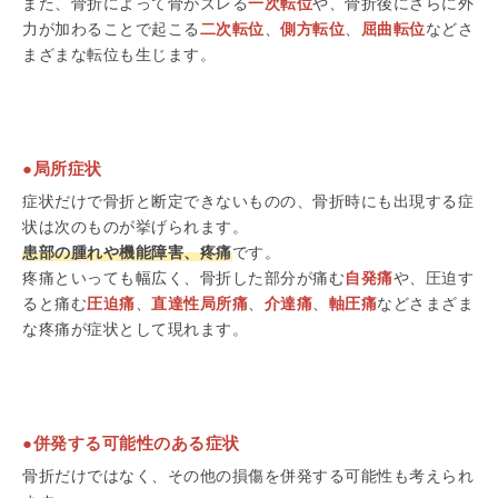
また、骨折によって骨がズレる
一次転位
や、骨折後にさらに外
力が加わることで起こる
二次転位
、
側方転位
、
屈曲転位
などさ
まざまな転位も生じます。
●局所症状
症状だけで骨折と断定できないものの、骨折時にも出現する症
状は次のものが挙げられます。
患部の腫れや機能障害、疼痛
です。
疼痛といっても幅広く、骨折した部分が痛む
自発痛
や、圧迫す
ると痛む
圧迫痛
、
直達性局所痛
、
介達痛
、
軸圧痛
などさまざま
な疼痛が症状として現れます。
●併発する可能性のある症状
骨折だけではなく、その他の損傷を併発する可能性も考えられ