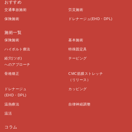
おすすめ
交通事故施術
労災施術
保険施術
ドレナージュ(EHD・DPL)
施術一覧
保険施術
基本施術
ハイボルト療法
特殊固定具
経穴(ツボ)
テーピング
へのアプローチ
骨格矯正
CMC筋膜ストレッチ
（リリース）
ドレナージュ
カッピング
(EHD・DPL)
温熱療法
自律神経調整
温活
コラム