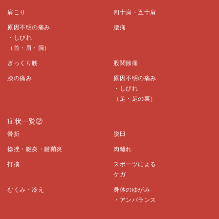
肩こり
四十肩・五十肩
原因不明の痛み
腰痛
・しびれ
（首・肩・腕）
ぎっくり腰
股関節痛
膝の痛み
原因不明の痛み
・しびれ
（足・足の裏）
症状一覧②
骨折
脱臼
捻挫・腱炎・腱鞘炎
肉離れ
打撲
スポーツによる
ケガ
むくみ・冷え
身体のゆがみ
・アンバランス