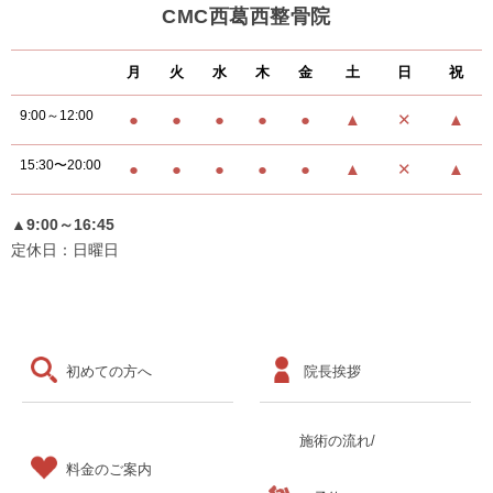
CMC西葛西整骨院
月
火
水
木
金
土
日
祝
9:00～12:00
●
●
●
●
●
▲
✕
▲
15:30〜20:00
●
●
●
●
●
▲
✕
▲
▲9:00～16:45
定休日：日曜日
初めての方へ
院長挨拶
施術の流れ/
料金のご案内