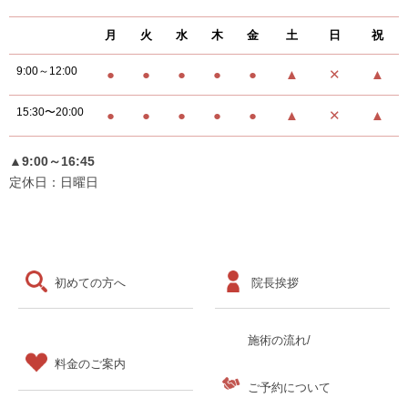
月
火
水
木
金
土
日
祝
9:00～12:00
●
●
●
●
●
▲
✕
▲
15:30〜20:00
●
●
●
●
●
▲
✕
▲
▲9:00～16:45
定休日：日曜日
初めての方へ
院長挨拶
施術の流れ/
料金のご案内
ご予約について