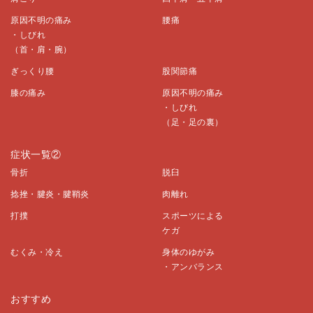
原因不明の痛み
腰痛
・しびれ
（首・肩・腕）
ぎっくり腰
股関節痛
膝の痛み
原因不明の痛み
・しびれ
（足・足の裏）
症状一覧②
骨折
脱臼
捻挫・腱炎・腱鞘炎
肉離れ
打撲
スポーツによる
ケガ
むくみ・冷え
身体のゆがみ
・アンバランス
おすすめ