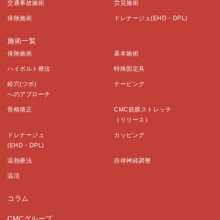
交通事故施術
労災施術
保険施術
ドレナージュ(EHD・DPL)
施術一覧
保険施術
基本施術
ハイボルト療法
特殊固定具
経穴(ツボ)
テーピング
へのアプローチ
骨格矯正
CMC筋膜ストレッチ
（リリース）
ドレナージュ
カッピング
(EHD・DPL)
温熱療法
自律神経調整
温活
コラム
CMCグループ