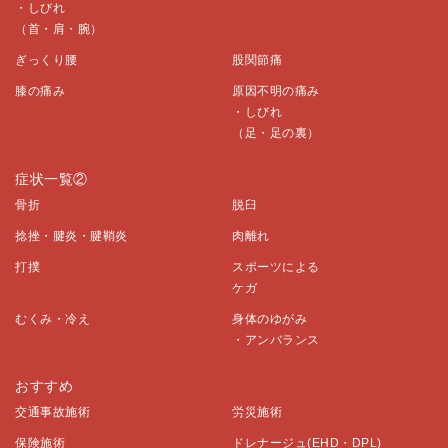
・しびれ
（首・肩・腕）
ぎっくり腰
股関節痛
膝の痛み
原因不明の痛み
・しびれ
（足・足の裏）
症状一覧②
骨折
脱臼
捻挫・腱炎・腱鞘炎
肉離れ
打撲
スポーツによる
ケガ
むくみ・冷え
身体のゆがみ
・アンバランス
おすすめ
交通事故施術
労災施術
保険施術
ドレナージュ(EHD・DPL)