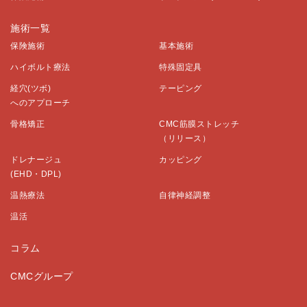
施術一覧
保険施術
基本施術
ハイボルト療法
特殊固定具
経穴(ツボ)
テーピング
へのアプローチ
骨格矯正
CMC筋膜ストレッチ
（リリース）
ドレナージュ
カッピング
(EHD・DPL)
温熱療法
自律神経調整
温活
コラム
CMCグループ