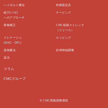
ハイボルト療法
特殊固定具
経穴(ツボ)
テーピング
へのアプローチ
骨格矯正
CMC筋膜ストレッチ
（リリース）
ドレナージュ
カッピング
(EHD・DPL)
温熱療法
自律神経調整
温活
コラム
CMCグループ
© CMC西葛西整骨院