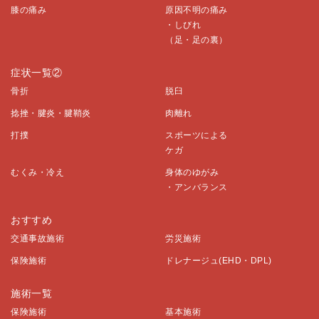
膝の痛み
原因不明の痛み
・しびれ
（足・足の裏）
症状一覧②
骨折
脱臼
捻挫・腱炎・腱鞘炎
肉離れ
打撲
スポーツによる
ケガ
むくみ・冷え
身体のゆがみ
・アンバランス
おすすめ
交通事故施術
労災施術
保険施術
ドレナージュ(EHD・DPL)
施術一覧
保険施術
基本施術