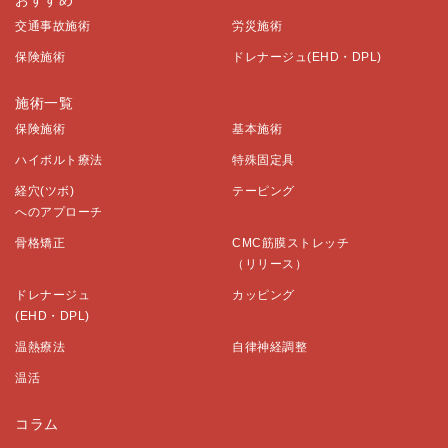
おすすめ
交通事故施術
労災施術
保険施術
ドレナージュ(EHD・DPL)
施術一覧
保険施術
基本施術
ハイボルト療法
特殊固定具
経穴(ツボ)
テーピング
へのアプローチ
骨格矯正
CMC筋膜ストレッチ
（リリース）
ドレナージュ
カッピング
(EHD・DPL)
温熱療法
自律神経調整
温活
コラム