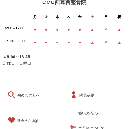
CMC西葛西整骨院
月
火
水
木
金
土
日
祝
9:00～12:00
●
●
●
●
●
▲
✕
▲
15:30〜20:00
●
●
●
●
●
▲
✕
▲
▲9:00～16:45
定休日：日曜日
初めての方へ
院長挨拶
施術の流れ/
料金のご案内
ご予約について