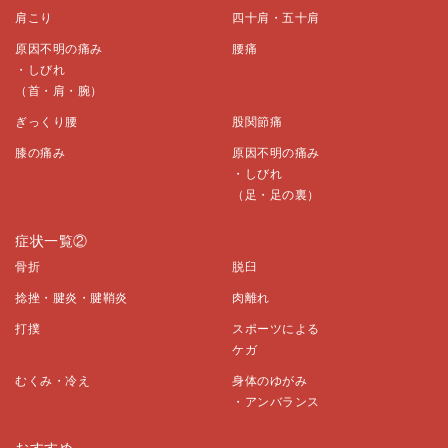
肩こり
四十肩・五十肩
原因不明の痛み
腰痛
・しびれ
（首・肩・腕）
ぎっくり腰
股関節痛
膝の痛み
原因不明の痛み
・しびれ
（足・足の裏）
症状一覧②
骨折
脱臼
捻挫・腱炎・腱鞘炎
肉離れ
打撲
スポーツによる
ケガ
むくみ・冷え
身体のゆがみ
・アンバランス